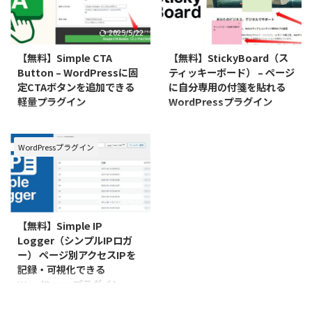
2025/5/22
2025/5/22
【無料】Simple CTA
【無料】StickyBoard（ス
Button – WordPressに固
ティッキーボード） – ページ
定CTAボタンを追加できる
に自分専用の付箋を貼れる
軽量プラグイン
WordPressプラグイン
Simple CTA Button（シンプル
StickyBoard（旧WP Sticky
CTAボタン） – ページ下部にシン
Notes）– ページに自分専用の付
プルな訴求ボタンを表示できる
箋を貼れるWordPressプラグイン
WordPressプラグイン
WordPressプラグイン Simple
StickyBoard は、ログインユーザ
CTA Button は、特定ページに固
ーが自分だけのメモ（付箋）をペ
定表示されるシンプルなCTA（コ
ージ上に貼り付けられる、シンプ
2025/4/30
ールトゥアクション）ボタンを追
ルで便利な WordPress プラグイ
加できるWordPressプラグインで
ンです。 ※旧名称：WP Sticky
【無料】Simple IP
す。スマホ・PCでの表示切替や
Notes（2025年4月に名称変更）
Logger（シンプルIPロガ
表示タイミングの設定にも対応
特長 自分だけの付箋をページ上
ー） ページ別アクセスIPを
し、手軽にコンバージョン向上を
に貼れる、シンプルで便利なUI
記録・可視化できる
目指せます。 特長 画面下部に常
付箋はユーザー別・ページ別に保
WordPressプラグイン
時表示される固定型CTAボタン 表
存され、他人には見えない ログ
示タイミングを「即時／遅延／ス
イン中のみ動作する安全設計 管
Simple IP Logger（シンプルIPロ