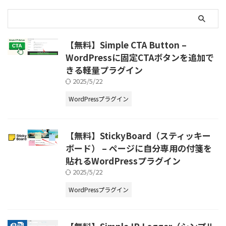
クロール到達」から選択可能 PC
理画面から付箋 ...
ガー） ページ別アクセスIPを記
／ ...
録・可視化できるWordPressプラ
グイン 特長 特定ページまたは全
ページへのアクセスIPを記録 記録
されたIP・日時・投稿ID・リファ
【無料】Simple CTA Button –
ラー情報を管理画面で確認可能
WordPressに固定CTAボタンを追加で
不要なアクセスや傾向の分析に活
きる軽量プラグイン
用できる 除外IPの設定が可能
2025/5/22
（管理者アクセスや社内IPなど）
Ajax経由で記録処理が軽量＆非同
WordPressプラグイン
期 主な機能 投稿・固定ページ単
位でのIP記録 記録対象ページは
個別に指定可能（ID指定、
home/front対応） リファラー情
【無料】StickyBoard（スティッキー
報の ...
ボード） – ページに自分専用の付箋を
貼れるWordPressプラグイン
2025/5/22
WordPressプラグイン